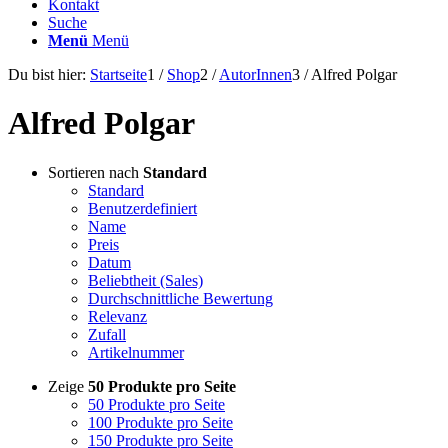
Kontakt
Suche
Menü
Menü
Du bist hier:
Startseite
1
/
Shop
2
/
AutorInnen
3
/
Alfred Polgar
Alfred Polgar
Sortieren nach
Standard
Standard
Benutzerdefiniert
Name
Preis
Datum
Beliebtheit (Sales)
Durchschnittliche Bewertung
Relevanz
Zufall
Artikelnummer
Zeige
50 Produkte pro Seite
50 Produkte pro Seite
100 Produkte pro Seite
150 Produkte pro Seite